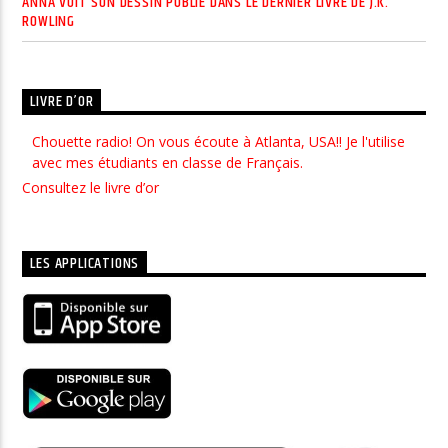
ANNA VOIT SON DESSIN PUBLIÉ DANS LE DERNIER LIVRE DE J.K.
ROWLING
LIVRE D’OR
Chouette radio! On vous écoute à Atlanta, USA!! Je l'utilise
J'ai découvert Radio Junior par hasard et dès mon arrivée sur
avec mes étudiants en classe de Français.
le site j'ai trouvé la musique géniale ainsi que...
Consultez le livre d’or
LES APPLICATIONS