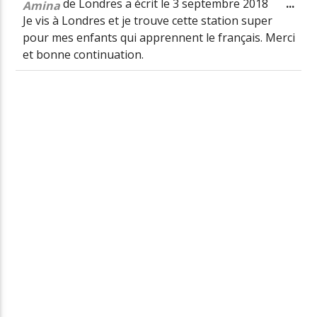
Ouv
de
Londres
a écrit le
3 septembre 2018
...
Amina
cet
Je vis à Londres et je trouve cette station super
boî
pour mes enfants qui apprennent le français. Merci
mét
et bonne continuation.