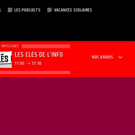
S
LES PODCASTS
VACANCES SCOLAIRES
S ÉMISSIONS
LES CLÉS DE L’INFO
NOS RADIOS
17:05
17:10
Radio Junior
Génération Do
Junior Noël