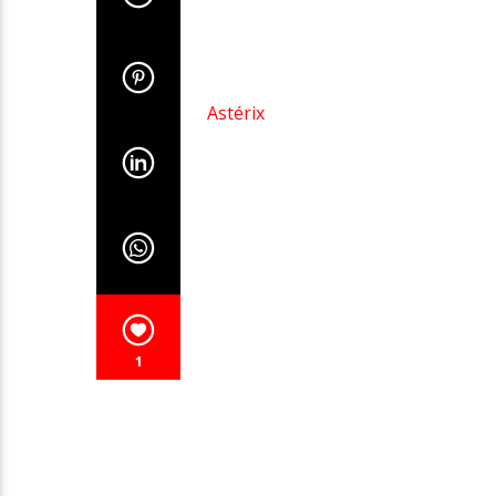
Astérix
1