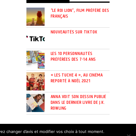
“LE ROI LION”, FILM PRÉFÉRÉ DES
FRANÇAIS
NOUVEAUTÉS SUR TIKTOK
LES 10 PERSONNALITÉS
PRÉFÉRÉES DES 7-14 ANS
« LES TUCHE 4 », AU CINÉMA
REPORTÉ À NOËL 2021
ANNA VOIT SON DESSIN PUBLIÉ
DANS LE DERNIER LIVRE DE J.K.
ROWLING
LIVRE D’OR
uvez changer d’avis et modifier vos choix à tout moment.