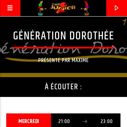
GÉNÉRATION DOROTHÉE
RADIO JUNIOR
LA 1ÈRE RADIO DES ENFANTS !
PRÉSENTÉ PAR MAXIME
À ÉCOUTER :
MERCREDI
21:00
23:00