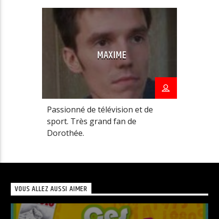
MAXIME
Passionné de télévision et de
sport. Très grand fan de
Dorothée.
Avec
Maxime
. Tous les mercredis et dimanches
de 21h à 23h. L’actualité, la musique, les
publicités, les séries télé et les dessins-animés
VOUS ALLEZ AUSSI AIMER
des années 1980/1990.