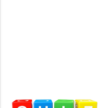
VOUS ÉCOUTEZ
LES VACANCES
MANU GALVIN
Radio Junior
Génération Do
Junior Noël