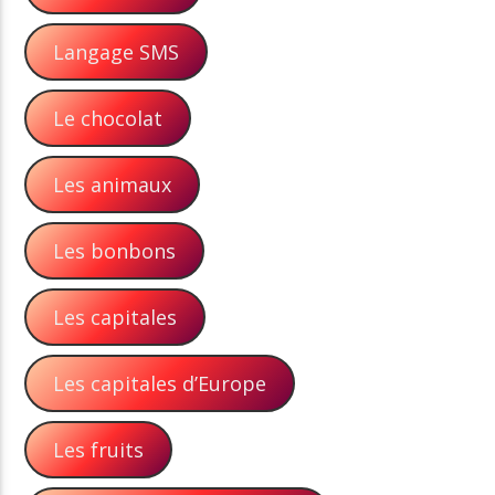
Langage SMS
Le chocolat
Les animaux
Les bonbons
Les capitales
Les capitales d’Europe
Les fruits