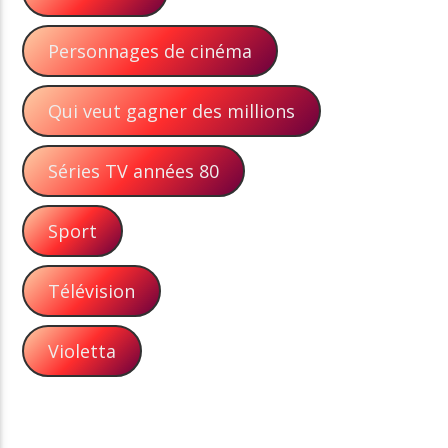
Personnages de cinéma
Qui veut gagner des millions
Séries TV années 80
Sport
Télévision
Violetta