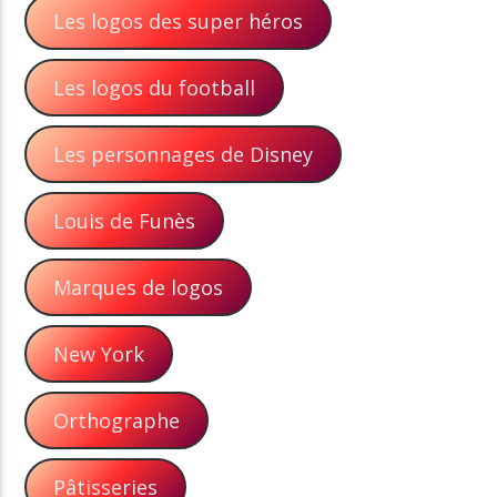
Les logos des super héros
Les logos du football
Les personnages de Disney
Louis de Funès
Marques de logos
New York
Orthographe
Pâtisseries