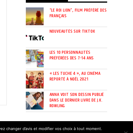
“LE ROI LION”, FILM PRÉFÉRÉ DES
FRANÇAIS
NOUVEAUTÉS SUR TIKTOK
LES 10 PERSONNALITÉS
PRÉFÉRÉES DES 7-14 ANS
« LES TUCHE 4 », AU CINÉMA
REPORTÉ À NOËL 2021
ANNA VOIT SON DESSIN PUBLIÉ
DANS LE DERNIER LIVRE DE J.K.
ROWLING
LIVRE D’OR
uvez changer d’avis et modifier vos choix à tout moment.