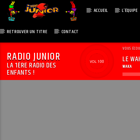
ACCUEIL
L’ÉQUIPE
RETROUVER UN TITRE
CONTACT
VOUS ÉCO
RADIO JUNIOR
LE WA
100
LA 1ÈRE RADIO DES
WAKA
ENFANTS !