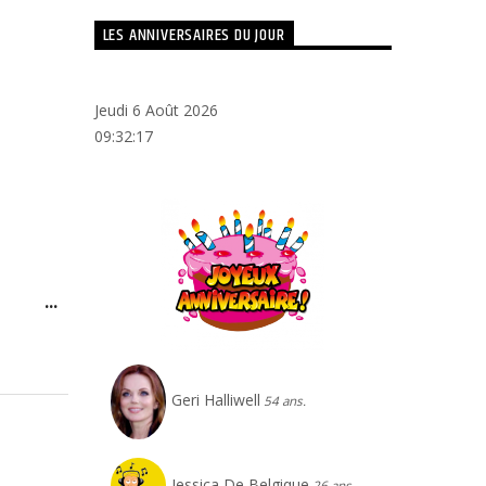
LES ANNIVERSAIRES DU JOUR
Jeudi 6 Août 2026
09:32:18
Ouvrir/Fermer
...
cette
boîte
méta.
Geri Halliwell
54 ans.
Jessica De Belgique
26 ans.