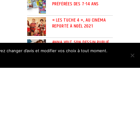
PRÉFÉRÉES DES 7-14 ANS
« LES TUCHE 4 », AU CINÉMA
REPORTÉ À NOËL 2021
ANNA VOIT SON DESSIN PUBLIÉ
DANS LE DERNIER LIVRE DE J.K.
uvez changer d’avis et modifier vos choix à tout moment.
ROWLING
LIVRE D’OR
J'ai découvert Radio Junior par hasard et
dès mon arrivée sur le site j'ai trouvé la
musique géniale ainsi que...
Consultez le livre d’or
LES APPLICATIONS