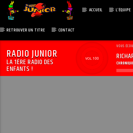
ACCUEIL
L’ÉQUIPE
RETROUVER UN TITRE
CONTACT
VOUS ÉCO
RADIO JUNIOR
RICHA
100
LA 1ÈRE RADIO DES
CHRONIQU
ENFANTS !