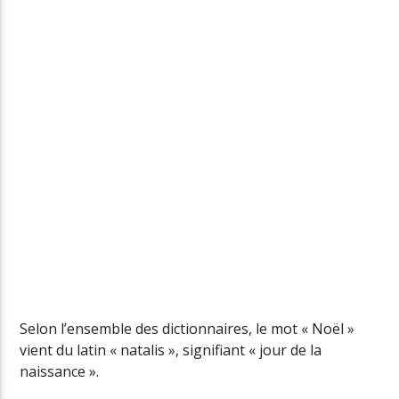
VOUS ÉCOUTEZ
MON ÉCOLE À MOI
STEPHY
Radio Junior
Génération Do
Selon l’ensemble des dictionnaires, le mot « Noël »
Junior Noël
vient du latin « natalis », signifiant « jour de la
naissance ».