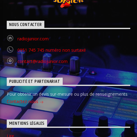
NOUS CONTACTER
radiojunior.com
0951 745 745 numéro non surtaxé
contact@radiojunior.com
PUBLICITÉ ET PARTENARIAT
Pour obtenir un devis sur-mesure ou plus de renseignements
Contactez-nous
MENTIONS LÉGALES
Lire…